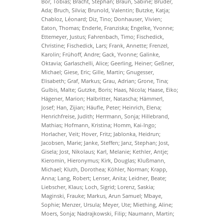
Bor, Tobias; Bracht, Stephan; Braun, Sabine; Brüder,
Ada; Bruch, Silvia; Brunold, Valentin; Butzke, Katja;
Chabloz, Léonard; Diz, Tino; Donhauser, Vivien;
Eaton, Thomas; Enderle, Franziska; Engelke, Yvonne;
Ettemeyer, Justus; Fahrenbach, Timo; Fischedick,
Christine; Fischedick, Lars; Frank, Annette; Frenzel,
Karolin; Frühoff, Andre; Gack, Yvonne; Galinke,
Oktavia; Garlaschelli, Alice; Geerling, Heiner; Geßner,
Michael; Giese, Eric; Gille, Martin; Gnugesser,
Elisabeth; Graf, Markus; Grau, Adrian; Grone, Tina;
Gulbis, Malte; Gutzke, Boris; Haas, Nicola; Haase, Eiko;
Hägener, Marion; Halbritter, Natascha; Hämmerl,
Josef; Han, Zijian; Häufle, Peter; Heinrich, Elena;
Henrichfreise, Judith; Herrmann, Sonja; Hillebrand,
Mathias; Hofmann, Kristina; Homm, Kai-Ingo;
Horlacher, Veit; Hover, Fritz; Jablonka, Heidrun;
Jacobsen, Marie; Janke, Steffen; Janz, Stephan; Jost,
Gisela; Jost, Nikolaus; Karl, Melanie; Kethler, Antje;
Kieromin, Hieronymus; Kirk, Douglas; Klußmann,
Michael; Kluth, Dorothea; Köhler, Norman; Krapp,
Anna; Lang, Robert; Lenser, Anita; Leidner, Beate;
Liebscher, Klaus; Loch, Sigrid; Lorenz, Saskia;
Maginski, Frauke; Markus, Arun Samuel; Mbaye,
Sophie; Menzer, Ursula; Meyer, Ute; Miething, Aline;
Moers, Sonja; Nadrajkowski, Filip; Naumann, Martin;