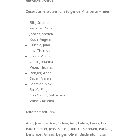
entwickelt werden.
Zurzeit unterstützen uns folgende Mitarbeiter*innen
Bilz, Stephanie
Fenkner, Nora
Jacobs, Steffen
Koch, Angela
Kuhnle, Jana
Lay, Theresa
Lucas, Vlada
Olpp, Johanna
Peter, Thomas
Rößger, Anne
Sauer, Maren
Schmidt, Max
Spieß, Eugen
von Stosch, Sebastian
Wüst, Christina
Mitarbeit seit 1987
Abel, Joachim; Arici, Selma; Avci, Fatma; Bauer, Benno;
Bauermeister, Jens; Bartelt, Robert; Berreßen, Barbara;
Bensimon, Gilaad; Berger, Oliver; Biedendorf, Lisa;