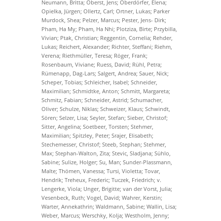
Neumann, Britta; Oberst, Jens; Oberdörfer, Elena;
Opielka, Jürgen; Ollertz, Carl; Ortner, Lukas; Parker
Murdock, Shea; Pelzer, Marcus; Pester, Jens- Dirk;
Pham, Ha My; Pham, Ha Nhi; Plotziza, Birte; Przybilla,
Vivian; Ptak, Christian; Reggentin, Cornelia; Rehder,
Lukas; Reichert, Alexander; Richter, Steffani; Riehm,
Verena; Riethmüller, Teresa; Röger, Frank;
Rosenbaum, Viviane; Ruess, David; Rühl, Petra;
Rümenapp, Dag-Lars; Salgert, Andrea; Sauer, Nick;
Scheper, Tobias; Schleicher, Isabel; Schneider,
Maximilian; Schmidtke, Anton; Schmitt, Margareta;
Schmitz, Fabian; Schneider, Astrid; Schumacher,
Oliver; Schulze, Niklas; Schweizer, Klaus; Schwindt,
Sören; Selzer, Lisa; Seyler, Stefan; Sieber, Christof;
Sitter, Angelina; Soetbeer, Torsten; Stehmer,
Maximilian; Spitzley, Peter; Srajer, Elisabeth;
Stechemesser, Christof; Steeb, Stephan; Stehmer,
Max; Stephan-Walton, Zita; Stevic, Sladjana; Sühlo,
Sabine; Sulize, Holger; Su, Man; Sunder-Plassmann,
Malte; Thömen, Vanessa; Tursi, Violetta; Tovar,
Hendrik; Treheux, Frederic; Tuczek, Friedrich; v.
Lengerke, Viola; Unger, Brigitte; van der Vorst, Julia;
Vesenbeck, Ruth; Vogel, David; Wahrer, Kerstin;
Warter, Annekathrin; Waldmann, Sabine; Wallin, Lisa;
Weber, Marcus; Werschky, Kolja; Westholm, Jenny;