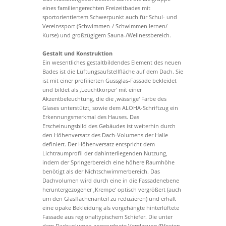
eines familiengerechten Freizeitbades mit
sportorientiertem Schwerpunkt auch für Schul- und
Vereinssport (Schwimmen-/ Schwimmen lernen/
Kurse) und großzügigem Sauna-/Wellnessbereich.
Gestalt und Konstruktion
Ein wesentliches gestaltbildendes Element des neuen
Bades ist die Lüftungsaufstellfläche auf dem Dach. Sie
ist mit einer profilierten Gussglas-Fassade bekleidet
und bildet als ‚Leuchtkörper' mit einer
Akzentbeleuchtung, die die ‚wässrige' Farbe des
Glases unterstützt, sowie dem ALOHA-Schriftzug ein
Erkennungsmerkmal des Hauses. Das
Erscheinungsbild des Gebäudes ist weiterhin durch
den Höhenversatz des Dach-Volumens der Halle
definiert. Der Höhenversatz entspricht dem
Lichtraumprofil der dahinterliegenden Nutzung,
indem der Springerbereich eine höhere Raumhöhe
benötigt als der Nichtschwimmerbereich. Das
Dachvolumen wird durch eine in die Fassadenebene
heruntergezogener ‚Krempe' optisch vergrößert (auch
um den Glasflächenanteil zu reduzieren) und erhält
eine opake Bekleidung als vorgehängte hinterlüftete
Fassade aus regionaltypischem Schiefer. Die unter
dem Dachvolumen angeordnete Verglasung (Pfosten-