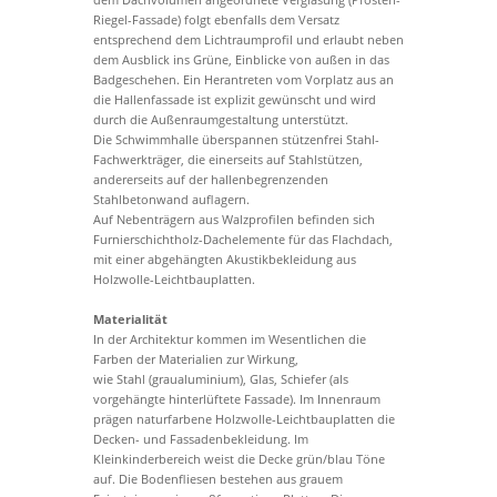
Riegel-Fassade) folgt ebenfalls dem Versatz
entsprechend dem Lichtraumprofil und erlaubt neben
dem Ausblick ins Grüne, Einblicke von außen in das
Badgeschehen. Ein Herantreten vom Vorplatz aus an
die Hallenfassade ist explizit gewünscht und wird
durch die Außenraumgestaltung unterstützt.
Die Schwimmhalle überspannen stützenfrei Stahl-
Fachwerkträger, die einerseits auf Stahlstützen,
andererseits auf der hallenbegrenzenden
Stahlbetonwand auflagern.
Auf Nebenträgern aus Walzprofilen befinden sich
Furnierschichtholz-Dachelemente für das Flachdach,
mit einer abgehängten Akustikbekleidung aus
Holzwolle-Leichtbauplatten.
Materialität
In der Architektur kommen im Wesentlichen die
Farben der Materialien zur Wirkung,
wie Stahl (graualuminium), Glas, Schiefer (als
vorgehängte hinterlüftete Fassade). Im Innenraum
prägen naturfarbene Holzwolle-Leichtbauplatten die
Decken- und Fassadenbekleidung. Im
Kleinkinderbereich weist die Decke grün/blau Töne
auf. Die Bodenfliesen bestehen aus grauem