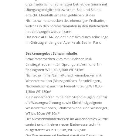
organisatorisch unabhängiger Betrieb der Sauna mit
Übergangsmöglichkeit zwischen Bad und Sauna
erreicht. Ebenfalls erhalten geblieben ist das
Nichtschwimmerbecken des ehemaligen Freibades,
welches in den Sommermonaten in den Badebetrieb
mit einbezogen werden kann.
Das neue ALOHA-Bad definiert sich durch seine Lage
im Grünzug entlang der Apenke als Bad im Park.
Beckenangebot Schwimmhalle
Schwimmerbecken 25m mit 5 Bahnen inkl.
Einstiegstreppe mit 3m Sprungplattform und 1m
Sprungbrett WT 1,40-3,50m WF 315m²
Nichtschwimmer/Lehr-/Kursschwimmbecken mit
Wasserattraktion (Massagedüsen, Sprudelliegen,
Nackendusche) auch für Freizeitnutzung WT 0,80-
1,30m WF 130m²
Kleinkinderbecken mit einem Strand ausgebildet für
die Wassergewöhnung sowie Kleinkindgeeignete
Wasserattraktionen, Schiffchenkanal und Wasserigel ,
WT bis 30cm WF 30m²
Der Nichtschwimmerbecken im Außenbereich wurde
saniert und mit einer neuen Badewassertechnik
ausgestattet WT bis 1,35m, WF 552,5m²
Das Wasserangebot bedient damit die Zielgruppe