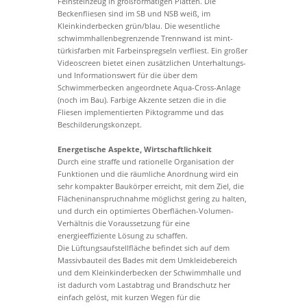
Feinsteinzeug in großformatigen Platten. Die
Beckenfliesen sind im SB und NSB weiß, im
Kleinkinderbecken grün/blau. Die wesentliche
schwimmhallenbegrenzende Trennwand ist mint-
türkisfarben mit Farbeinspregseln verfliest. Ein großer
Videoscreen bietet einen zusätzlichen Unterhaltungs-
und Informationswert für die über dem
Schwimmerbecken angeordnete Aqua-Cross-Anlage
(noch im Bau). Farbige Akzente setzen die in die
Fliesen implementierten Piktogramme und das
Beschilderungskonzept.
Energetische Aspekte, Wirtschaftlichkeit
Durch eine straffe und rationelle Organisation der
Funktionen und die räumliche Anordnung wird ein
sehr kompakter Baukörper erreicht, mit dem Ziel, die
Flächeninanspruchnahme möglichst gering zu halten,
und durch ein optimiertes Oberflächen-Volumen-
Verhältnis die Voraussetzung für eine
energieeffiziente Lösung zu schaffen.
Die Lüftungsaufstellfläche befindet sich auf dem
Massivbauteil des Bades mit dem Umkleidebereich
und dem Kleinkinderbecken der Schwimmhalle und
ist dadurch vom Lastabtrag und Brandschutz her
einfach gelöst, mit kurzen Wegen für die