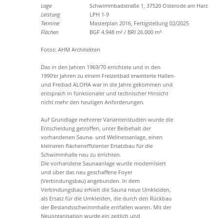
Lage
Schwimmbadstraße 1, 37520 Osterode am Harz
Leistung
LPH 1-9
Termine
Masterplan 2016, Fertigstellung 02/2025
Flächen
BGF 4.948 m² / BRI 26.000 m³
Fotos: AHM Architekten
Das in den Jahren 1969/70 errichtete und in den
1990‘er Jahren zu einem Freizeitbad erweiterte Hallen-
und Freibad ALOHA war in die Jahre gekommen und
entsprach in funktionaler und technischer Hinsicht
nicht mehr den heutigen Anforderungen.
Auf Grundlage mehrerer Variantenstudien wurde die
Entscheidung getroffen, unter Beibehalt der
vorhandenen Sauna- und Wellnessanlage, einen
kleineren flächeneffizienter Ersatzbau für die
Schwimmhalle neu zu errichten.
Die vorhandene Saunaanlage wurde modernisiert
und über das neu geschaffene Foyer
(Verbindungsbau) angebunden. In dem
Verbindungsbau erhielt die Sauna neue Umkleiden,
als Ersatz für die Umkleiden, die durch den Rückbau
der Bestandsschwimmhalle entfallen waren. Mit der
Neuorganisation wurde ein zeitlich und